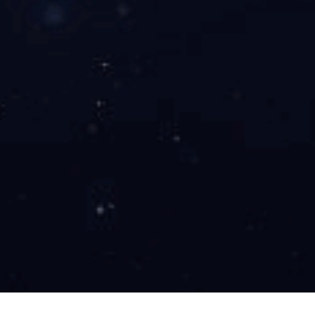
左右滑动查看更多
获奖选手：
注塑成型项目：冠军谢利朋 、亚军肖雨、季军黄俊峰
镀层加工项目：冠军张利光 、亚军孙鹤军、季军程海亮
硫化成型项目：冠军马利平、亚军白玉红、季军许海伟
叉车驾驶项目：冠军程晶昌、亚军巩常均、季军张州
电子元器件焊接项目：冠军张自然、亚军常贞、季军张佩佩
全自动下线压接项目：冠军洪志远、亚军刘英、季军王静静
半自动压接项目：冠军张利娜、亚军张智慧、季军高献峰
汽车线束2D设计项目：冠军宋适宇、亚军范中华、季军李晓杰
数控线切割项目：冠军李睿欣、亚军李贺、季军李懂辉