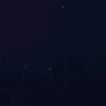
元，王玲玲等17名亚军，王秋香等18名季军获得者进行表彰，
同时，向天海环球、线束新能源事业部、连接器本部、柳州天
海等4家单位授予“优秀组织奖”，对泰国天海授予“同心友谊
奖”。
鹤壁市人力资源和社会保障局、开发区人力资源和社会保障服
务中心、天海集团领导为获奖人员及单位颁奖。
获奖选手