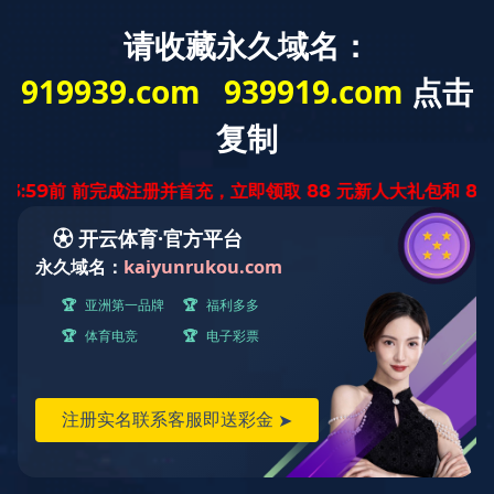
资讯中心
提供天海资讯、招标公告等
首页
资讯中心
天海新闻
河南省汽车电子电器职业技能竞赛暨天海集团第六届职工技能
大赛圆满成